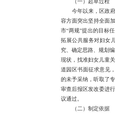
（一）起草过程
今年以来，
区
政府
容方面突出坚持全面加
市“两规”提出的目标
拓展公共服务对妇女
究、确定思路、规划编
现状，找准妇女儿童
道园区
书面征求意见
的未予采纳
，听取了
审查后报区发改委进
议通过。
（二）制定依据