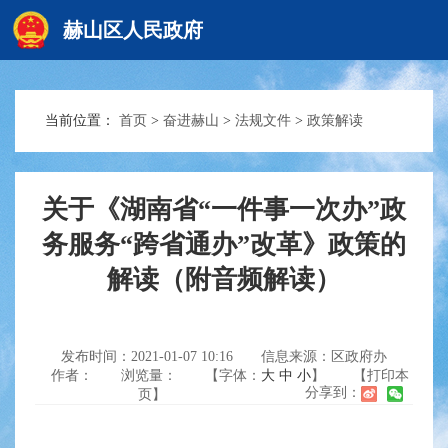
赫山区人民政府
当前位置：
首页
>
奋进赫山
>
法规文件
>
政策解读
赫山首页
政务要闻
关于《湖南省“一件事一次办”政
务服务“跨省通办”改革》政策的
解读（附音频解读）
信息公开
互动交流
发布时间：2021-01-07 10:16
信息来源：区政府办
作者：
浏览量：
【字体：
大
中
小
】
【打印本
分享到：
页】