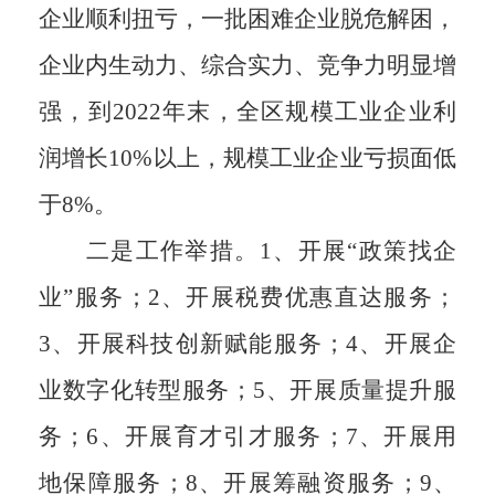
企业顺利扭亏，一批困难企业脱危解困，
企业内生动力、综合实力、竞争力明显增
强，到2022年末，全
区
规模工业企业利
润增长
10%以上，规模工业企业亏损面低
于
8
%。
二
是工作举措。
1、
开展
“政策找企
业”服务
；
2、
开展税费优惠直达服务
；
3、
开展科技创新赋能服务
；
4、
开展企
业数字化转型服务
；
5、
开展质量提升服
务
；
6、
开展育才引才服务
；
7、
开展用
地保障服务
；
8、
开展筹融资服务
；
9、