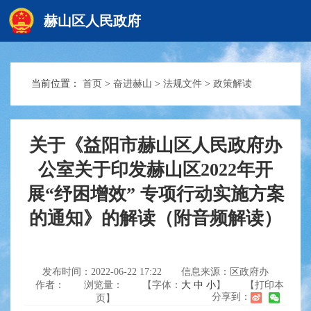
赫山区人民政府
当前位置：
首页
>
奋进赫山
>
法规文件
>
政策解读
赫山首页
政务要闻
关于《益阳市赫山区人民政府办
公室关于印发赫山区2022年开
展“纾困增效” 专项行动实施方案
信息公开
的通知》的解读（附音频解读）
互动交流
发布时间：2022-06-22 17:22
信息来源：区政府办
作者：
浏览量：
【字体：
大
中
小
】
【打印本
分享到：
页】