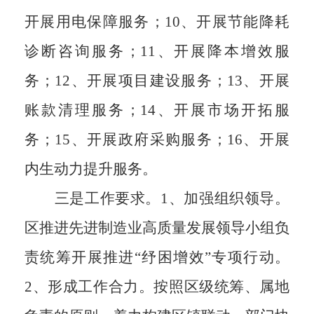
开展用电保障服务
；
10、
开展节能降耗
诊断咨询服务
；
11、
开展降本增效服
务
；
12、
开展项目建设服务
；
13、
开展
账款清理服务
；
14、
开展市场开拓服
务
；
15、
开展政府采购服务
；
16、
开展
内生动力提升服务。
三是
工作
要求。
1、
加强组织领导。
区
推进先进制造业
高质量发展领导小组负
责统筹开展推进
“纾困增效”专项行动
。
2、
形成工作合力
。
按照
区
级统筹、属地