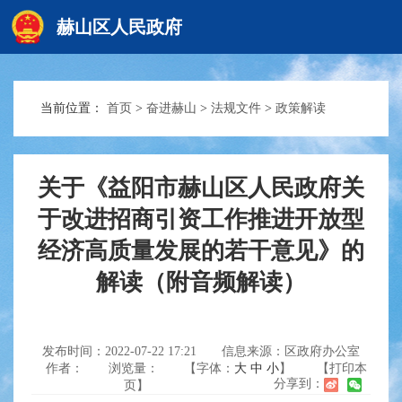
赫山区人民政府
当前位置：
首页
>
奋进赫山
>
法规文件
>
政策解读
赫山首页
政务要闻
关于《益阳市赫山区人民政府关
于改进招商引资工作推进开放型
经济高质量发展的若干意见》的
信息公开
解读（附音频解读）
互动交流
发布时间：2022-07-22 17:21
信息来源：区政府办公室
作者：
浏览量：
【字体：
大
中
小
】
【打印本
分享到：
页】