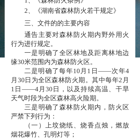
1、
《森林防火条例》
2、
《湖南省森林防火若干规定》
三、
文件的
的主要内容
通告
主要对森林防火期内野外用火
行为进行规定。
一是明确了
全区林地及距离林地边
缘
30米范围内
为森林防火区。
二
是明确了
每年
10月1日——次年4
月30日为全区森林防火期。其中每年2月
1日——4月30日，以及持续高温、干旱
天气时段为全区森林高火险期
。
三
是明确了
森林防火期内，防火区
严禁下列行为：
（一）上坟烧纸、烧香点烛
，
燃放
烟花爆竹、孔明灯等；