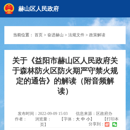
赫山区人民政府
当前位置：
首页
>
奋进赫山
>
法规文件
>
政策解读
赫山首页
政务要闻
关于《益阳市赫山区人民政府关
于森林防火区防火期严守禁火规
定的通告》的解读（附音频解
信息公开
读）
互动交流
发布时间：2022-09-09 15:03
信息来源：区政府办
作者：
浏览量：
【字体：
大
中
小
】
【打印本
分享到：
页】