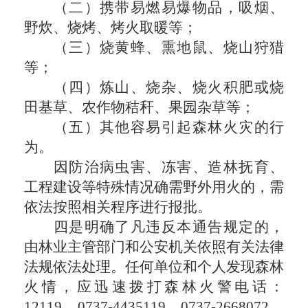
（
二
）携带易燃易爆物品
，
吸烟、
野炊、烧烤、烤火取暖等；
（
三
）烧黄蜂、熏地鼠、烧山狩猎
等；
（
四
）炼山、烧杂、烧火积肥或烧
田基草、农作物秸秆、果园杂草等；
（
五
）其他容易引起森林火灾的行
为。
因防治病虫害、冻害、造林抚育、
工程建设等特殊情况确需野外用火的，需
依法按照相关程序进行报批。
四
是明确了
凡违反本
通告规定
的，
由林业主管部门和公安机关依照有关法律
法规依法处理。任何单位和个人发现森林
火情，应迅速拨打森林火警电话：
12119
、
0737-4435119、0737-2668072
，