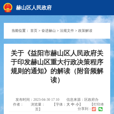
赫山区人民政府
当前位置：
首页
>
奋进赫山
>
法规文件
>
政策解读
赫山首页
政务要闻
关于《益阳市赫山区人民政府关
于印发赫山区重大行政决策程序
规则的通知》的解读（附音频解
信息公开
读）
互动交流
发布时间：2023-04-30 17:10
信息来源：区政府办
作者：
浏览量：
【字体：
大
中
小
】
【打印本
分享到：
页】