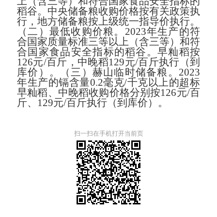
上（含三等）和符合国家食品安全指标的
稻谷。中央储备粮收购价格按有关政策执
行，
地方储备粮按上级统一指导价执行。
（二）最低收购价粮。
2023
年生产的符
合国家质量标准三等以上（含三等）和符
合国家食品安全指标的稻谷。早籼稻
按
126元
/百斤
，中晚稻129元
/百斤
执行（到
库价）。
（三）赫山临时储备粮。
2023
年生产的镉含量0.2
毫克
/
千克
以上的超标
早籼稻、中晚稻收购价格分别
按
126元
/百
斤
、129元
/百斤
执行（到库价）。
扫一扫在手机打开当前页