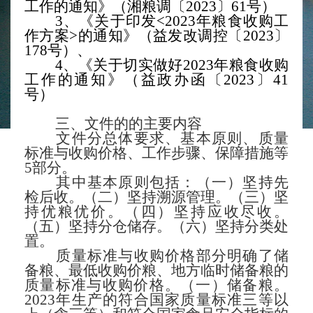
工作的通知》
（湘粮调〔
2023〕61号）
3、《关于印发<2023年粮食收购工
作方案>的通知》
（益发改调控〔
2023〕
178号）、
4、《关于切实做好2023年粮食收购
工作的通知》（益政办函〔2023〕41
号）
三、文件的的主要内容
文件分总体要求、基本原则、质量
标准与收购价格、
工作
步骤、保障措施等
5部分。
其中基本原则包括：（一）坚持先
检后收。（二）坚持溯源管理。（三）坚
持优粮优价。（四）坚持应收尽收。
（五）坚持分仓储存。（六）坚持分类处
置。
质量标准与收购价格部分明确了储
备粮、最低收购价粮、
地方
临时储备粮的
质量标准与收购价格。（一）储备粮。
2023年生产的符合国家质量标准三等以