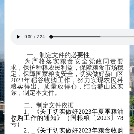
一、
制定文件的必要性
为严格落实粮食安全党政同责要
求，保护种粮农民利益，保障粮食市场稳
定，保障国家粮食安全
，
切实做好
赫山
区
2023年稻谷收购工作，努力实现农民种
粮卖得出、质量放得心
，
结合
赫山
区实
际，制定本
文件
。
二、
制定文件依据
1、
《
关于切实做好2023年夏季粮油
收购工作的通知》
（国粮粮〔
2023〕78
号）
2、《关于切实做好2023年粮食收购