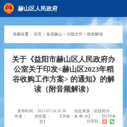
赫山区人民政府
当前位置：
首页
>
奋进赫山
>
法规文件
>
政策解读
赫山首页
政务要闻
关于《益阳市赫山区人民政府办
公室关于印发<赫山区2023年稻
谷收购工作方案> 的通知》的解
信息公开
读（附音频解读）
互动交流
发布时间：2023-07-24 16:38
信息来源：区政府办
作者：
浏览量：
【字体：
大
中
小
】
【打印本
分享到：
页】