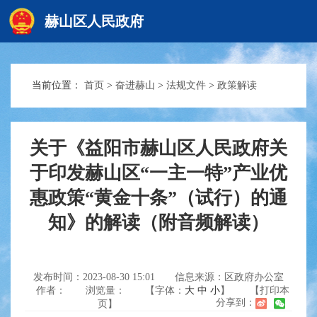
赫山区人民政府
当前位置：
首页
>
奋进赫山
>
法规文件
>
政策解读
赫山首页
政务要闻
关于《益阳市赫山区人民政府关
于印发赫山区“一主一特”产业优
惠政策“黄金十条”（试行）的通
信息公开
知》的解读（附音频解读）
互动交流
发布时间：2023-08-30 15:01
信息来源：区政府办公室
作者：
浏览量：
【字体：
大
中
小
】
【打印本
分享到：
页】