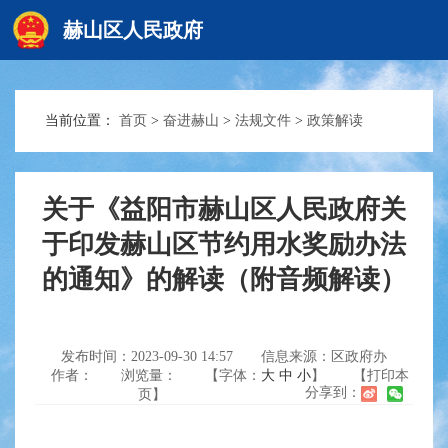
赫山区人民政府
当前位置：
首页
>
奋进赫山
>
法规文件
>
政策解读
赫山首页
政务要闻
关于《益阳市赫山区人民政府关
于印发赫山区节约用水奖励办法
的通知》的解读（附音频解读）
信息公开
互动交流
发布时间：2023-09-30 14:57
信息来源：区政府办
作者：
浏览量：
【字体：
大
中
小
】
【打印本
分享到：
页】