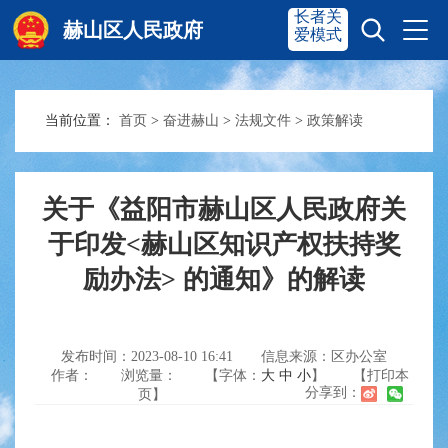
长者关
赫山区人民政府
爱模式
当前位置：
首页
>
奋进赫山
>
法规文件
>
政策解读
赫山首页
奋进赫山
政务要闻
多彩资湘
关于《益阳市赫山区人民政府关
于印发<赫山区知识产权扶持奖
励办法> 的通知》的解读
信息公开
政务服务
互动交流
发布时间：2023-08-10 16:41
信息来源：区办公室
作者：
浏览量：
【字体：
大
中
小
】
【打印本
分享到：
页】