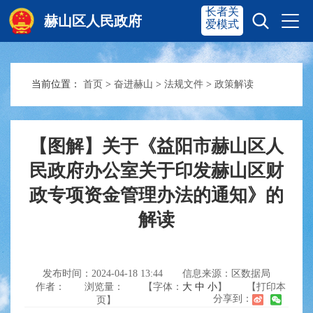
长者关
赫山区人民政府
爱模式
当前位置：
首页
>
奋进赫山
>
法规文件
>
政策解读
赫山首页
奋进赫山
政务要闻
多彩资湘
【图解】关于《益阳市赫山区人
民政府办公室关于印发赫山区财
政专项资金管理办法的通知》的
信息公开
政务服务
解读
互动交流
发布时间：2024-04-18 13:44
信息来源：区数据局
作者：
浏览量：
【字体：
大
中
小
】
【打印本
分享到：
页】