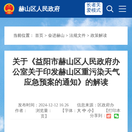
长者关
赫山区人民政府
爱模式
当前位置：
首页
>
奋进赫山
>
法规文件
>
政策解读
赫山首页
奋进赫山
政务要闻
多彩资湘
关于《益阳市赫山区人民政府办
公室关于印发赫山区重污染天气
应急预案的通知》的解读
信息公开
政务服务
互动交流
发布时间：2024-12-12 16:26
信息来源：区政府办
作者：
浏览量：
【字体：
大
中
小
】
【打印本
分享到：
页】