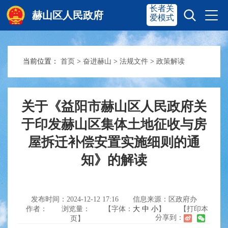
长者关
赫山区人民政府
爱模式
当前位置：
首页
>
奋进赫山
>
法规文件
>
政策解读
赫山首页
奋进赫山
政务要闻
多彩资湘
关于《益阳市赫山区人民政府关
于印发赫山区集体土地征收与房
屋拆迁补偿安置实施细则的通
信息公开
政务服务
知》的解读
互动交流
发布时间：2024-12-12 17:16
信息来源：区政府办
作者：
浏览量：
【字体：
大
中
小
】
【打印本
分享到：
页】