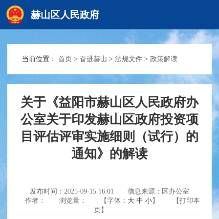
赫山区人民政府
当前位置：
首页
>
奋进赫山
>
法规文件
>
政策解读
赫山首页
政务要闻
关于《益阳市赫山区人民政府办
公室关于印发赫山区政府投资项
目评估评审实施细则（试行）的
信息公开
通知》的解读
互动交流
发布时间：2025-09-15 16:01
信息来源：区办公室
作者：
浏览量：
【字体：
大
中
小
】
【打印本
页】