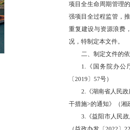
项目全生命周期管理
强项目全过程监管，
重复建设与资源浪费
况，
特制定本文件
。
二、制定文件的依
1.《国务院办
〔
2019
〕
57号
）
2.《湖南省人民
干措施>的通知》
（
湘
3.《益阳市人民
（
益政办发
〔
2022
〕
2