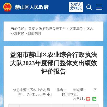
长者关
赫山区人民政府
爱模式
当前位置：
首页
>
政府信息公开平台
>
区直单位
>
区农
赫山首页
奋进赫山
业农村局
>
财政信息
政务要闻
多彩资湘
益阳市赫山区农业综合行政执法
大队2023年度部门整体支出绩效
信息公开
政务服务
评价报告
互动交流
信息来源：区农业农村局
作者：
浏览量：
字
体：【字体：
大
中
小
】
【打印本页】
分享到：