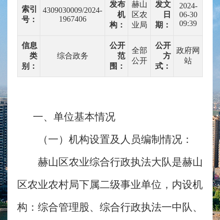
发布
赫山
发文
2024-
索引
4309030009/2024-
机
区农
日
06-30
1967406
号：
09:39
构：
业局
期：
信息
公开
公开
全部
政府网
类
综合政务
范
方
公开
站
别：
围：
式：
一、单位基本情况
（一）机构设置及人员编制情况：
赫山区农业综合行政执法大队是赫山
区农业农村局下属二级事业单位，内设机
构：综合管理股、综合行政执法一中队、