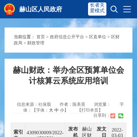
长者关
赫山区人民政府
爱模式
当前位置：
首页
>
政府信息公开平台
>
区直单位
>
区财
赫山首页
奋进赫山
政局
>
财政管理
政务要闻
多彩资湘
赫山财政：举办全区预算单位会
计核算云系统应用培训
信息公开
政务服务
信息来源：社保股
作者：陈美英
浏览量：
字
互动交流
体：【字体：
大
中
小
】
【打印本页】
分享到：
发布
赫山
发文
2022-
索引
4309030009/2022-
机
区财
日
03-03