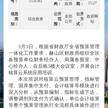
1531561
号：
15:27
构：
政局
期：
信息
公开
公开
全部
政府网
类
综合政务
范
方
公开
站
别：
围：
式：
3
月
3
日，根据省财政厅全省预算管理
一体化工作要求，赫山区财政局组织全区
各预算单位财务经办人、局属各股室、中
心经办人，在后栋
5
楼大会议室，开展会计
核算云系统应用培训。
本次培训对核算云预算管理，指标管
理、国库集中支付、会计核算等模块进行
深入分析，从预算编制，指标生成下达，
调整调剂到支付方式确认，单位会计核算
等整个预算管理执行全流程具体操作进行