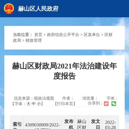
赫山区人民政府
当前位置：
首页
>
政府信息公开平台
>
区直单位
>
区财
赫山首页
政局
>
财政管理
政务要闻
赫山区财政局2021年法治建设年
度报告
信息公开
信息来源：税政法规股
作者：
浏览量：
字体：
互动交流
分享到：
【字体：
大
中
小
】
【打印本页】
发布
赫山
发文
2022-
索引
4309030009/2022-
机
区财
日
03-28