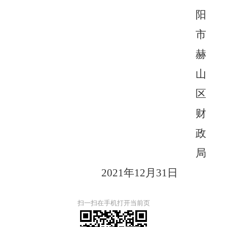
阳
市
赫
山
区
财
政
局
2021
年
12
月
31
日
扫一扫在手机打开当前页