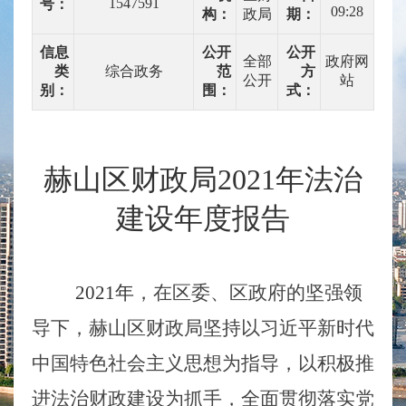
1547591
号：
09:28
构：
政局
期：
信息
公开
公开
全部
政府网
类
综合政务
范
方
公开
站
别：
围：
式：
赫山区财政局
2021
年法治
建设年度报告
2021
年
，在区委、区政府的坚强领
导下，赫山区财政局坚持以习近平新时代
中国特色社会主义思想为指导，以积极推
进法治财政建设为抓手，全面贯彻落实党