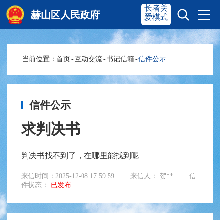
长者关
赫山区人民政府
爱模式
当前位置：
首页
-
互动交流
-
书记信箱
-
信件公示
赫山首页
奋进赫山
政务要闻
多彩资湘
信件公示
求判决书
信息公开
政务服务
判决书找不到了，在哪里能找到呢
互动交流
来信时间：2025-12-08 17:59:59
来信人： 贺**
信
件状态：
已发布