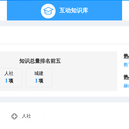
互动知识库
热
知识总量排名前五
教
人社
城建
热
1
1
项
项
赫
人社