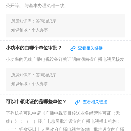
抵押质押
|
职业资格
|
证件办理
|
其他
|
就业创业
|
设立变更
|
准营准办
|
住房保障
|
社会保障（社会保险、社会救
助）
|
环保绿化
|
医疗卫生
|
离职退休
|