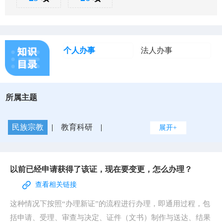
个人办事
法人办事
所属主题
民族宗教
|
教育科研
|
展开+
入伍服役
|
婚姻登记
|
优待抚恤
|
规划建设
|
交通出行
|
出境入境
|
消费维权
|
公共安全
|
文化体育
|
公用事业
|
生育收养
|
户籍办理
|