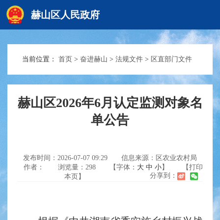
赫山区人民政府
当前位置：
首页
>
奋进赫山
>
法规文件
>
区直部门文件
赫山首页
政务要闻
赫山区2026年6月认定监测对象名
单公告
信息公开
发布时间：2026-07-07 09:29
信息来源：区农业农村局
作者：
浏览量：
298
【字体：
大
中
小
】
【打印
互动交流
分享到：
本页】