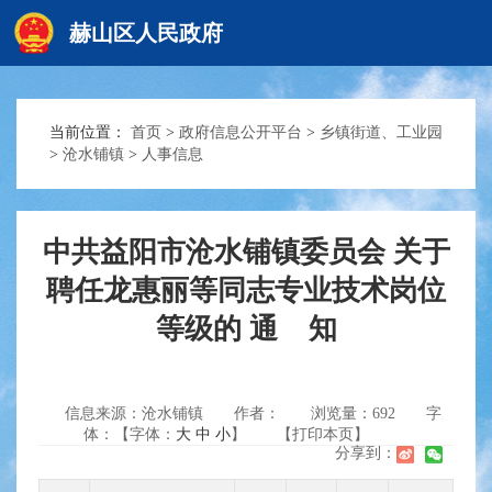
赫山区人民政府
当前位置：
首页
>
政府信息公开平台
>
乡镇街道、工业园
赫山首页
>
沧水铺镇
>
人事信息
政务要闻
中共益阳市沧水铺镇委员会 关于
聘任龙惠丽等同志专业技术岗位
信息公开
等级的 通 知
互动交流
信息来源：沧水铺镇
作者：
浏览量：
692
字
体：【字体：
大
中
小
】
【打印本页】
分享到：