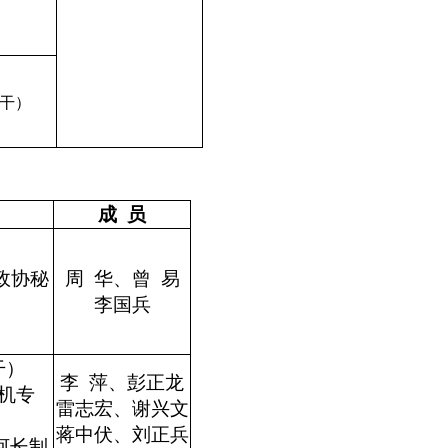
干）
成 员
政协秘
周 华、曾 易
）
李国兵
干）
李 萍、彭正龙
机专
雷志宏、谢兴文
蒋中伏、刘正兵