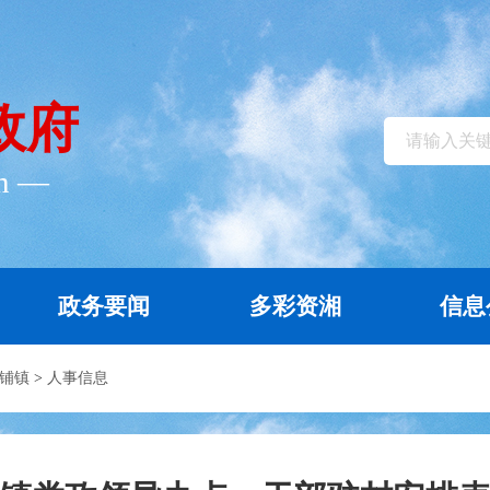
政府
cn ―
政务要闻
多彩资湘
信息
铺镇
>
人事信息