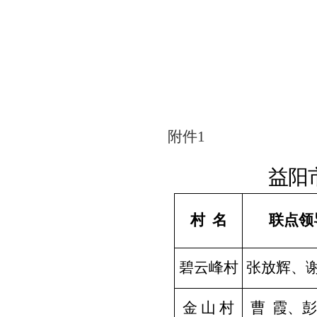
附件
1
益阳
村
名
联点领
碧云峰
村
张放辉、
金
山
村
曹
霞、彭