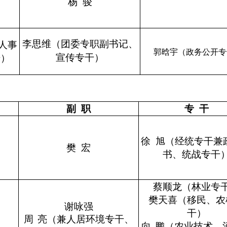
杨
骏
人事
李思维
（
团委专职副书记、
郭晗宇（政务公开专
干）
宣传专干
）
副 职
专 干
徐 旭（经统专干兼
樊 宏
书、统战专干
蔡顺龙（林业专
樊天喜（移民、农
谢咏强
干）
周 亮（兼人居环境专干、
（
农业技术
、