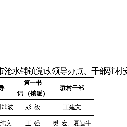
市沧水铺镇
党
政
领导
办点
、干部驻村
第一书
导
驻村干部
记
（镇派）
谢斌波
彭
毅
王建文
纯文
王
强
樊
宏、夏迪牛