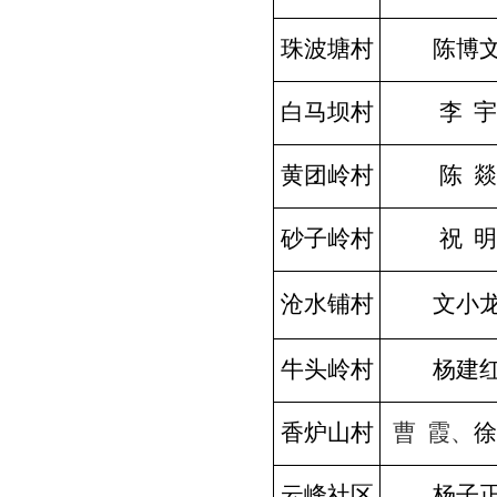
珠波塘
村
陈博
白马坝
村
李
宇
黄团岭
村
陈 燚
砂子岭
村
祝
明
沧水铺
村
文小
牛头岭
村
杨建
香炉山
村
曹
霞、
徐
云峰社区
杨子