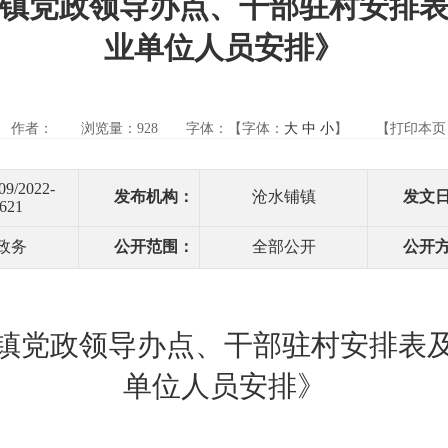
镇党政领导办点、干部驻村安排
业单位人员安排》
作者：
浏览量：
928
字体：【字体：
大
中
小
】
【打印本页
09/2022-
发布机构：
沧水铺镇
发文
621
政务
公开范围：
全部公开
公开
镇党政领导办点、干部驻村安排表
单位
人员安排
》