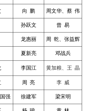
文
向
鹏
周文华、蔡
伟
孙跃文
曾
易
龙惠丽
周
乾、张益辉
夏新亮
邓战兵
龙
李国江
黄加粮、
王 晶
红
周
亮
李 威
国强
徐建军
梁宋明
正
杨
骏
黄
林