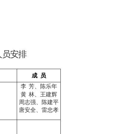
人员安排
成 员
李 芳、陈乐年
黄 林、王建辉
周志强、陈建平
唐安全、雷忠孝