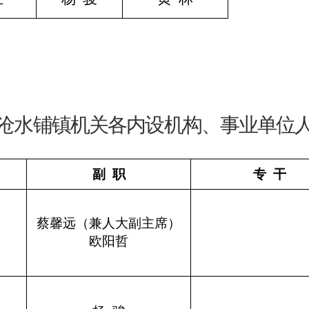
沧水铺镇机关各内设机构、事业单位
副 职
专 干
蔡馨远（
人大副主席）
兼
欧阳哲