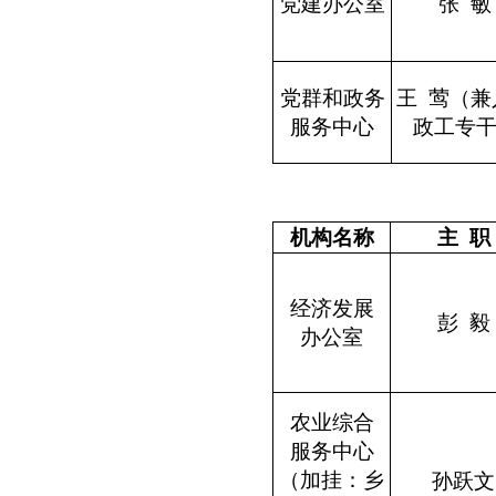
党建办公室
张 敏
党群和政务
王 莺（兼
服务中心
政工专
机构名称
主 职
经济发展
彭 毅
办公室
农业综合
服务中心
（加挂：
孙跃文
乡