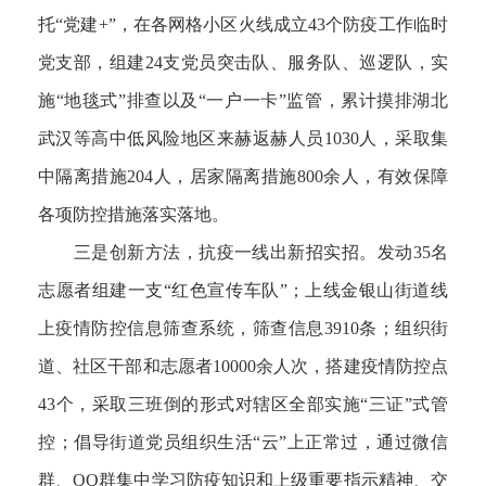
托“党建+”，在各网格小区火线成立43个防疫工作临时
党支部，组建24支党员突击队、服务队、巡逻队，实
施“地毯式”排查以及“一户一卡”监管，累计摸排湖北
武汉等高中低风险地区来赫返赫人员1030人，采取集
中隔离措施204人，居家隔离措施800余人，有效保障
各项防控措施落实落地。
三是创新方法，抗疫一线出新招实招。发动35名
志愿者组建一支“红色宣传车队”；上线金银山街道线
上疫情防控信息筛查系统，筛查信息3910条；组织街
道、社区干部和志愿者10000余人次，搭建疫情防控点
43个，采取三班倒的形式对辖区全部实施“三证”式管
控；倡导街道党员组织生活“云”上正常过，通过微信
群、QQ群集中学习防疫知识和上级重要指示精神、交