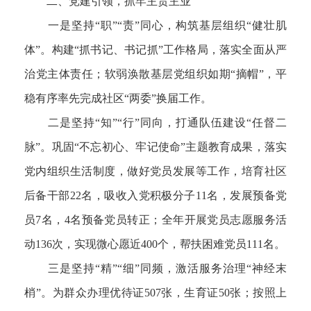
二、党建引领，抓牢主责主业
一是坚持“职”“责”同心，构筑基层组织“健壮肌
体”。构建“抓书记、书记抓”工作格局，落实全面从严
治党主体责任；软弱涣散基层党组织如期“摘帽”，平
稳有序率先完成社区“两委”换届工作。
二是坚持“知”“行”同向，打通队伍建设“任督二
脉”。巩固“不忘初心、牢记使命”主题教育成果，落实
党内组织生活制度，做好党员发展等工作，培育社区
后备干部22名，吸收入党积极分子11名，发展预备党
员7名，4名预备党员转正；全年开展党员志愿服务活
动136次，实现微心愿近400个，帮扶困难党员111名。
三是坚持“精”“细”同频，激活服务治理“神经末
梢”。为群众办理优待证507张，生育证50张；按照上