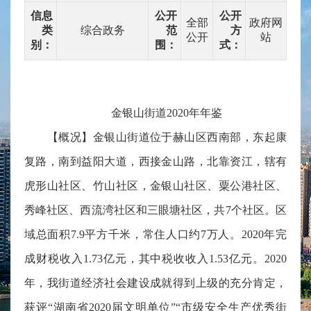
信息
公开
公开
全部
政府网
类
综合政务
范
方
公开
站
别：
围：
式：
金银山街道2020年年鉴
【概况】金银山街道位于赫山区西南部，东起康
复路，南到益阳大道，西接金山路，北靠资江，辖有
虎形山社区、竹山社区，金银山社区、粟公港社区、
秀峰社区、西流湾社区和三眼塘社区，共7个社区。区
域总面积7.9平方千米，常住人口约7万人。2020年完
成财税收入1.73亿元，其中税收收入1.53亿元。2020
年，我街道经济社会建设成就得到上级的充分肯定，
获评“湖南省2020届文明单位”“市级安全生产优秀街