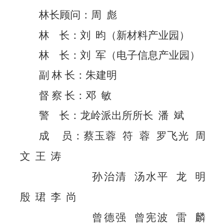
林长顾问：周
彪
林
长
：
刘
昀（新材料产业园）
林
长：刘
军（电子信息产业园）
副
林
长：朱建明
督
察
长：邓
敏
警
长：龙
岭派出所所长
潘
斌
成
员：蔡玉蓉
符
蓉
罗飞光
周
文
王
涛
孙治清
汤
水平
龙
明
殷
珺
李
尚
曾德强
曾宪波
雷
麟