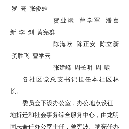
罗
亮
张俊雄
贺业斌
曹学军
潘喜
新
李
剑
黄宪群
陈海
欧
陈正安
陈立新
贺胜飞
曹学云
张建峰
周长明
周
啸
各社区党总支书记担任本社区
林
长。
委员会下设办公室，办公地点设征
地拆迁和社会事务综合服务中心，由龙明
同志兼任办公室主任，曾宪波
、
罗亮任办