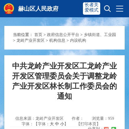
长者关
赫山区人民政府
爱模式
当前位置：
首页
>
政府信息公开平台
>
乡镇街道、工业园
赫山首页
奋进赫山
>
龙岭产业开发区
>
机构信息
>
内设机构
政务要闻
多彩资湘
中共龙岭产业开发区工龙岭产业
开发区管理委员会关于调整龙岭
信息公开
政务服务
产业开发区林长制工作委员会的
通知
互动交流
信息来源：龙岭产业开发区
作者：
浏览量：
959
字体：【字体：
大
中
小
】
【打印本页】
分享到：