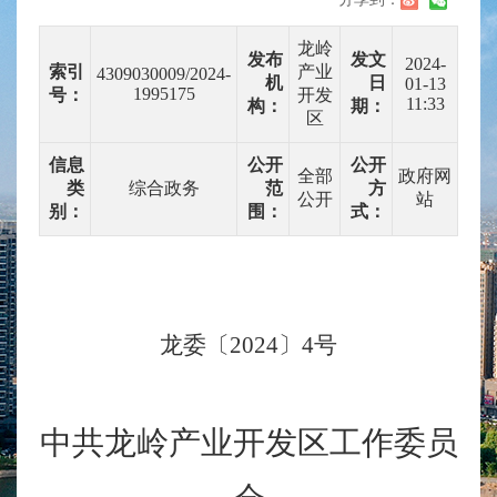
龙岭
发布
发文
2024-
索引
产业
4309030009/2024-
机
日
01-13
1995175
号：
开发
11:33
构：
期：
区
信息
公开
公开
全部
政府网
类
综合政务
范
方
公开
站
别：
围：
式：
龙委
〔
2024
〕
4
号
中共龙岭产业开发区工作委员