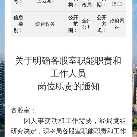
1552987
号：
15:13
构：
改局
期：
信息
公开
公开
全部
政府网
类
综合政务
范
方
公开
站
别：
围：
式：
关于明确各股室职能职责和
工作人员
岗位职责的通知
各股室：
因人事变动和工作需要，经局党组
研究决定，现将局各股室职能职责和工作