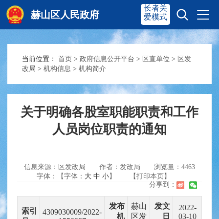
长者关
赫山区人民政府
爱模式
当前位置：
首页
>
政府信息公开平台
>
区直单位
>
区发
赫山首页
奋进赫山
改局
>
机构信息
>
机构简介
政务要闻
多彩资湘
关于明确各股室职能职责和工作
人员岗位职责的通知
信息公开
政务服务
信息来源：区发改局
作者：发改局
浏览量：
4463
互动交流
字体：【字体：
大
中
小
】
【打印本页】
分享到：
发布
赫山
发文
2022-
索引
4309030009/2022-
机
区发
日
03-10