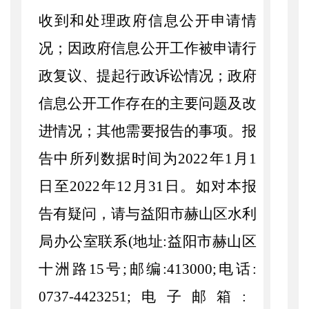
收到和处理政府信息公开申请情
况；因政府信息公开工作被申请行
政复议、提起行政诉讼情况；政府
信息公开工作存在的主要问题及改
进情况；其他需要报告的事项。报
告中所列数据时间为
2022
年
1
月
1
日至
2022
年
12
月
3
1
日。如对本报
告有疑问，请与益阳市赫山区水利
局办公室联系
(
地址
:
益阳市赫山区
十洲路
15
号
;
邮编
:
413000
;
电话
:
0737-4423251
;
电子邮箱
: