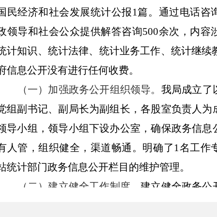
国民经济和社会发展统计公报1篇。通过电话咨
政领导和社会公众提供解答咨询500余次，
内容
统计知识、统计法律、统计业务工作、统计继续
府信息公开没有进行任何收费。
（
一
）
加强政务公开
组织领导
。
我局
成立
了
党组副书记、副局长为副组长，各股室负责人为
领导小组，
领导小组下设办公室，
确保
政务信息
有人管，组织健全，渠道畅通
。明确了
1名
工作
站
统计部门
政务信息公开栏目的维护管理
。
（二）建立
健全工作制度。
建立健全
政务公
是党务政务信息公开政务服务工作制度，明确政