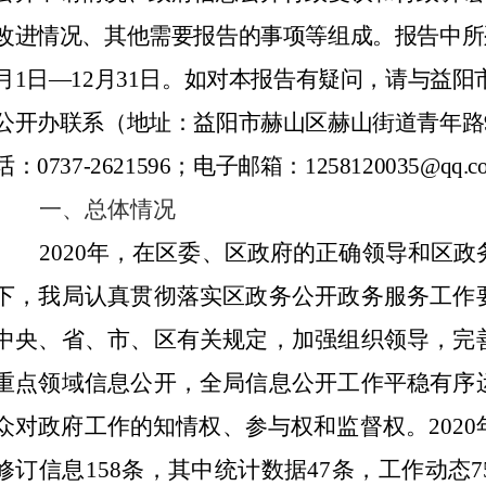
改进情况、其他需要报告的事项等组成。报告中所
月1日—12月31日。如对本报告有疑问，请与益阳
公开办联系（地址：益阳市赫山区赫山街道
青年路
话：0737-
2621596
；电子邮箱：
1258120035
@qq.
一、总体情况
20
20
年，在
区
委、
区
政府的正确领导和
区
政
下，
我局
认真贯彻落实
区
政务公开政务服务工作
中央、省、市
、
区
有关规定，加强组织领导，完
重点领域信息公开，全
局
信息公开工作平稳有序
众对政府工作的知情权、参与权和监督权。
202
修订信息
158
条，
其中统计数据
47条，工作动态