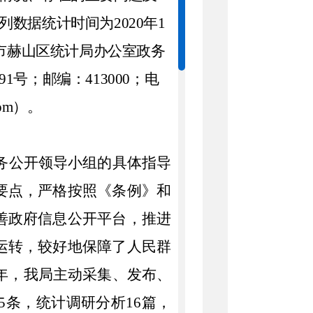
列数据统计时间为20
20
年
1
市赫山区
统计局
办公室政务
91
号；邮编：
413000；电
com）。
务公开领导小组的具体指导
要点，严格按照《条例》和
善政府信息公开平台，推进
运转，较好地保障了人民群
0年，我局
主动采集、发布、
75条，统计调研分析16篇，