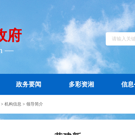
政府
cn ―
政务要闻
多彩资湘
信息
>
机构信息
>
领导简介