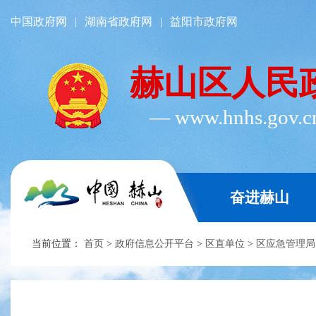
中国政府网
|
湖南省政府网
|
益阳市政府网
赫山区人民
― www.hnhs.gov.
奋进赫山
当前位置：
首页
>
政府信息公开平台
>
区直单位
>
区应急管理局