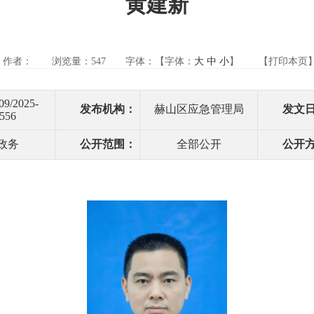
黄建新
作者：
浏览量：
547
字体：【字体：
大
中
小
】
【打印本页
09/2025-
发布机构：
赫山区应急管理局
发文
556
政务
公开范围：
全部公开
公开