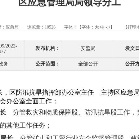
区应急管理局局领导分工
者：应急局
浏览量：
10526
字体：【字体：
大
中
小
】
【打印
09/2022-
发布机构：
安监局
发文
477
政务
公开范围：
全部公开
公开
长，区防汛抗旱指挥部办公室主任
主持区应急
会办公室全面工作；
局长
分管救灾和物质保障股、防汛抗旱股工作，
的其他工作任务；
副局长
分管矿山和工贸行业安全监督管理股、政