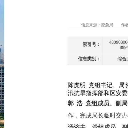
信息来源：应急局
作
43090300
索引号：
889
信息类别：
综合
陈虎明
党组书记、局
汛抗旱指挥部和区安委
郭
浩
党组成员、副
作，完成局长临时交办
汤济夫 党组成员、