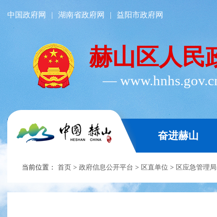
中国政府网
|
湖南省政府网
|
益阳市政府网
赫山区人民
― www.hnhs.gov.
奋进赫山
当前位置：
首页
>
政府信息公开平台
>
区直单位
>
区应急管理局