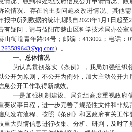
息情况、收到和处理政府信息公开申请情况、政
诉讼情况、存在的主要问题及改进情况、其他需
年报中所列数据的统计期限自202
3
年1月1日起至2
告有疑问，请与益阳市赫山区科学技术局办公室
赫山街道青年路94号；邮编：413002；电话：073
1263589643@qq.com
）。
一、总体情况
为认真贯彻落实《条例》，我局加强组织领
以公开为原则，不公开为例外，加大主动公开力
信息公开工作取得新成效。
一是加强机制建设。局党组高度重视政府信
重要议事日程，进一步完善了规范性文件和非规
信息发布流程。按照《条例》和区政府有关工作
技重大舆情信息进行收集、分析、研判，及时了