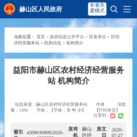
长者关
赫山区人民政府
爱模式
当前位置：
首页
>
政府信息公开平台
>
区直单位
>
区经
赫山首页
奋进赫山
济经营服务站
>
机构信息
>
机构简介
政务要闻
多彩资湘
益阳市赫山区农村经济经营服务
站 机构简介
信息公开
政务服务
信息来源：赫山区农村经济经营服务站
作者：
浏览
互动交流
量：
1494
字体：【字体：
大
中
小
】
【打印本页】
分享到：
发布
赫山
发文
2020-
索引
4309030009/2020-
机
区经
日
07-27