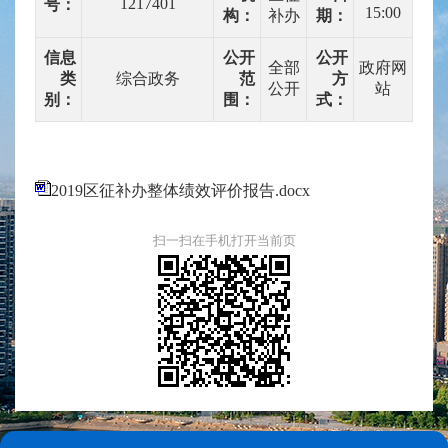
1217401
号：
15:00
构：
补办
期：
信息
公开
公开
全部
政府网
类
综合政务
范
方
公开
站
别：
围：
式：
2019区征补办整体绩效评价报告.docx
扫一扫在手机打开当前页