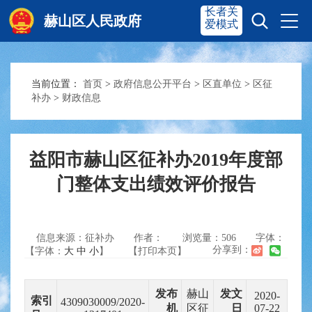
长者关
赫山区人民政府
爱模式
当前位置：
首页
>
政府信息公开平台
>
区直单位
>
区征
赫山首页
奋进赫山
补办
>
财政信息
政务要闻
多彩资湘
益阳市赫山区征补办2019年度部
门整体支出绩效评价报告
信息公开
政务服务
信息来源：征补办
作者：
浏览量：
506
字体：
互动交流
分享到：
【字体：
大
中
小
】
【打印本页】
发布
赫山
发文
2020-
索引
4309030009/2020-
机
区征
日
07-22