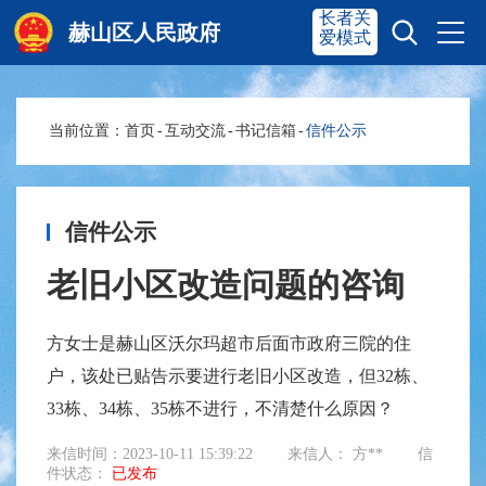
长者关
赫山区人民政府
爱模式
当前位置：
首页
-
互动交流
-
书记信箱
-
信件公示
赫山首页
奋进赫山
政务要闻
多彩资湘
信件公示
老旧小区改造问题的咨询
信息公开
政务服务
方女士是赫山区沃尔玛超市后面市政府三院的住
户，该处已贴告示要进行老旧小区改造，但32栋、
互动交流
33栋、34栋、35栋不进行，不清楚什么原因？
来信时间：2023-10-11 15:39:22
来信人： 方**
信
件状态：
已发布