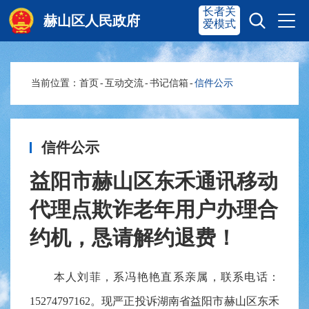
长者关
赫山区人民政府
爱模式
当前位置：
首页
-
互动交流
-
书记信箱
-
信件公示
赫山首页
奋进赫山
政务要闻
多彩资湘
信件公示
益阳市赫山区东禾通讯移动
信息公开
政务服务
代理点欺诈老年用户办理合
约机，恳请解约退费！
互动交流
本人刘菲，系冯艳艳直系亲属，联系电话：
15274797162。现严正投诉湖南省益阳市赫山区东禾