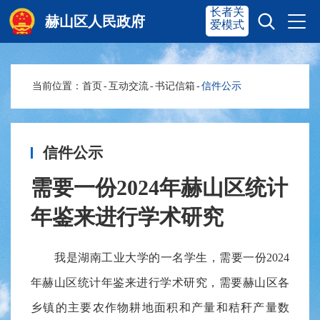
长者关
赫山区人民政府
爱模式
当前位置：
首页
-
互动交流
-
书记信箱
-
信件公示
赫山首页
奋进赫山
政务要闻
多彩资湘
信件公示
需要一份2024年赫山区统计
信息公开
政务服务
年鉴来进行学术研究
互动交流
我是湖南工业大学的一名学生，需要一份2024
年赫山区统计年鉴来进行学术研究，需要赫山区各
乡镇的主要农作物耕地面积和产量和秸秆产量数