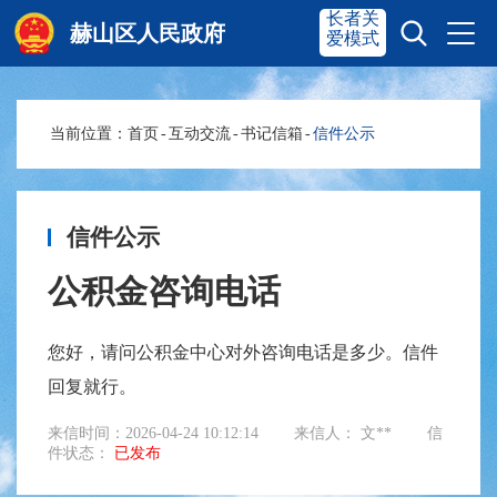
长者关
赫山区人民政府
爱模式
当前位置：
首页
-
互动交流
-
书记信箱
-
信件公示
赫山首页
奋进赫山
政务要闻
多彩资湘
信件公示
公积金咨询电话
信息公开
政务服务
您好，请问公积金中心对外咨询电话是多少。信件
回复就行。
互动交流
来信时间：2026-04-24 10:12:14
来信人： 文**
信
件状态：
已发布