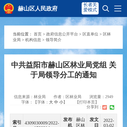
长者关
赫山区人民政府
爱模式
当前位置：
首页
>
政府信息公开平台
>
区直单位
>
区林
赫山首页
奋进赫山
业局
>
机构信息
>
领导简介
政务要闻
多彩资湘
中共益阳市赫山区林业局党组 关
于局领导分工的通知
信息公开
政务服务
信息来源：林业局
作者：区林业局
浏览量：
2949
互动交流
字体：【字体：
大
中
小
】
【打印本页】
分享到：
发布
赫山
发文
2022-
索引
4309030009/2022-
机
区林
日
03-02