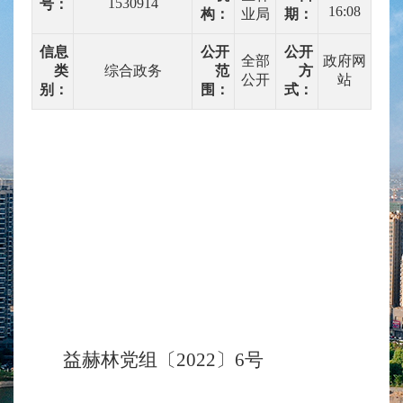
1530914
号：
16:08
构：
业局
期：
信息
公开
公开
全部
政府网
类
综合政务
范
方
公开
站
别：
围：
式：
益赫林党组
〔
2022
〕
6
号