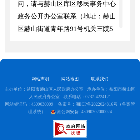
问，请与赫山区库区移民事务中心
政务公开办公室联系（地址：赫山
区赫山街道青年路
91
号机关三院
5
楼；邮编：
413000
；电话：
0737-
2668011
；电子邮箱：
1840329788@qq.com
）。
一、总体情况
网站声明
|
网站地图
|
联系我们
主办单位：益阳市赫山区人民政府办公室 承办单位：益阳市赫山区
2024
年，库区移民事务中心
人民政府办公室 联系电话：0737-4224121
网站标识码：4309030009
备案号：湘ICP备2022024816号（备案管
在区委、区政府的正确领导和区政
理系统）
湘公网安备 43090302000024
务公开领导小组的具体指导下，认
真贯彻落实区政务公开政务服务工