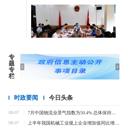
专
赫山区文联：主动凝聚多方合力 以长效机
部门动态
题
08-04
制擦亮清溪文学村底色
专
2024年底特别是今年以来，在赫山区委
栏
宣传部的指导支持下，赫......
时政要闻
今日头条
08-07
7月中国物流业景气指数为50.4% 总体保持扩张
08-07
上半年我国机械工业规上企业增加值同比增长6.4%