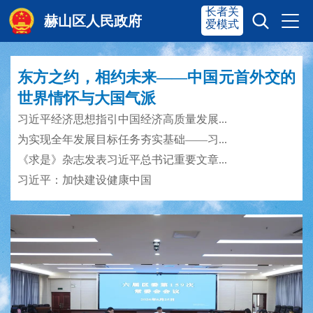
长者关
赫山区人民政府
爱模式
东方之约，相约未来——中国元首外交的
赫山首页
奋进赫山
世界情怀与大国气派
习近平经济思想指引中国经济高质量发展...
为实现全年发展目标任务夯实基础——习...
政务要闻
多彩资湘
《求是》杂志发表习近平总书记重要文章...
习近平：加快建设健康中国
信息公开
政务服务
互动交流