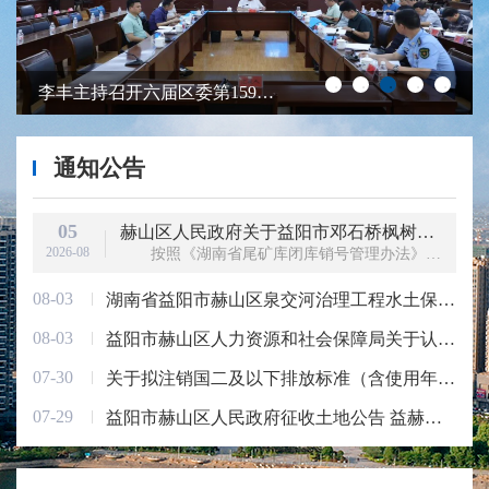
李丰主持召开六届区委第159次常委会会议
通知公告
05
赫山区人民政府关于益阳市邓石桥枫树山金矿尾矿库闭库销号的公告
2026-08
按照《湖南省尾矿库闭库销号管理办法》（湘应急联〔2021〕4号）有关规定，益阳市邓石桥枫树山金矿尾矿库已完成闭库工作，经第三方技术服务机构评估并报益阳市应急管理局复核，认定......
08-03
湖南省益阳市赫山区泉交河治理工程水土保持方案、水土保持监测报告及水土保持验收报告编制服务比选公示
08-03
益阳市赫山区人力资源和社会保障局关于认定2026年第二批就业见习基地的公示
07-30
关于拟注销国二及以下排放标准（含使用年限10年以上未知排放阶段）非道路移动机械 （第五批）的公示
07-29
益阳市赫山区人民政府征收土地公告 益赫政征告字〔2026〕7号