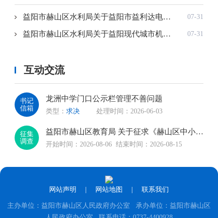
益阳市赫山区水利局关于益阳市益利达电子有限公司年产300亿对电容器引出线及机械设备制造生产车间建设项目水土保持方案报告表的行政许可决定书
07-31
益阳市赫山区水利局关于益阳现代城市机动车驾驶员培训基地建设项目水土保持方案报告表的行政许可决定书
07-31
中共赫山区委七届一次全会选举产生新一
赫山动态
08-04
届区委领导班子 李丰当选为区委书记
互动交流
7月30日下午，中国共产党益阳市赫山区
第七届委员会举行第一次......
龙洲中学门口公示栏管理不善问题
书记
信箱
类型：
求决
处理时间：2026-06-03
益阳市赫山区教育局 关于征求《赫山区中小学教育惩戒正负面清单（征求意见稿）》意见的公告
征集
调查
开始时间：2026-08-06
结束时间：2026-08-15
网站声明
|
网站地图
|
联系我们
主办单位：益阳市赫山区人民政府办公室 承办单位：益阳市赫山区
人民政府办公室 联系电话：0737-4400928