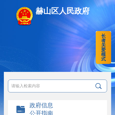
赫山区人民政府
长
者
关
爱
模
式
政府信息
公开指南