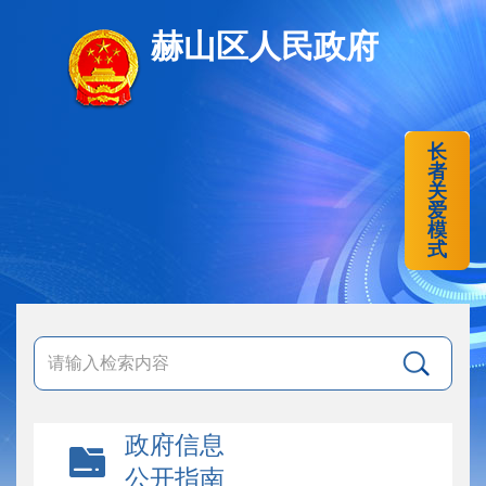
赫山区人民政府
长
者
关
爱
模
式
政府信息
公开指南