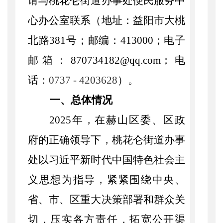
请与桃花仑街道办事处
便民服务
中
心办公室联系（地址：益阳市大桃
北路
381号；邮编：413000；电子
邮箱：870734182@qq.com；电
话：
0737 - 4203628
）。
一、总体情况
202
5
年，在赫山区委、区政
府的正确领导下，桃花仑街道办事
处以习近平新时代中国特色社会主
义思想为
指导
，紧紧围绕中央、
省、市、区重大决策部署和群众关
切，压实各方责任，拓宽公开渠