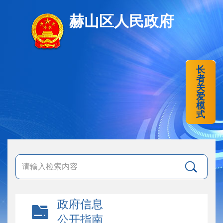
赫山区人民政府
长
者
关
爱
模
式
政府信息
公开指南